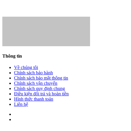
- Giám đốc:
Hoàng Minh Lợi
Thông tin
Về chúng tôi
Chính sách bảo hành
Chính sách bảo mật thông tin
Chính sách vận chuyển
Chính sách quy định chung
Điều kiện đổi trả và hoàn tiền
Hình thức thanh toán
Liên hệ