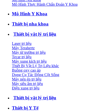
Mô Hình Thực Hành Chẩn Đoán Y Khoa
Mô Hình Y Khoa
Thiết bị nha khoa
Thiết bị vật lý trị liệu
Laser trị liệu
Máy Terahertz
Máy từ trường trị liệu
Tecar trị liệu
Máy xung kích trị liệu
Thiết Bị Vật Lý Trị Liệu khác
Buồng oxy cao áp
Dụng Cụ Tác Động Cột Sống
Máy nén ép trị liệu
Máy siêu âm trị liệu
Điện xung trị liệu
Thiết bị vật lý trị liệu
Thiết bị Y Tế