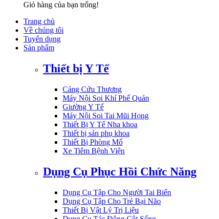
Giỏ hàng của bạn trống!
Trang chủ
Về chúng tôi
Tuyển dụng
Sản phẩm
Thiết bị Y Tế
Cáng Cứu Thương
Máy Nội Soi Khí Phế Quản
Giường Y Tế
Máy Nội Soi Tai Mũi Họng
Thiết Bị Y Tế Nha khoa
Thiết bị sản phụ khoa
Thiết Bị Phòng Mổ
Xe Tiêm Bệnh Viện
Dụng Cụ Phục Hồi Chức Năng
Dụng Cụ Tập Cho Người Tai Biến
Dụng Cụ Tập Cho Trẻ Bại Não
Thiết Bị Vật Lý Trị Liệu
Dụng Cụ Tác Động Cột Sống