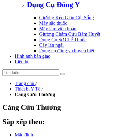
Dụng Cụ Đông Y
Giường Kéo Giãn Cột Sống
Máy sắc thuốc
Máy làm viên hoàn
Giường Châm Cứu Bấm Huyệt
Dụng Cụ Sơ Chế Thuốc
Cây lăn ngải
Dụng cụ đông y chuyên biệt
Hình ảnh bàn giao
Liên hệ
Trang chủ
/
Thiết bị Y Tế
/
Cáng Cứu Thương
Cáng Cứu Thương
Sắp xếp theo:
Mặc định