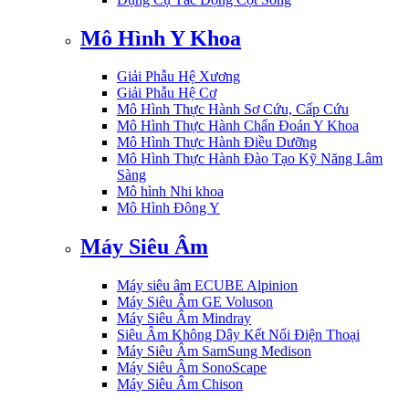
Mô Hình Y Khoa
Giải Phẫu Hệ Xương
Giải Phẫu Hệ Cơ
Mô Hình Thực Hành Sơ Cứu, Cấp Cứu
Mô Hình Thực Hành Chẩn Đoán Y Khoa
Mô Hình Thực Hành Điều Dưỡng
Mô Hình Thực Hành Đào Tạo Kỹ Năng Lâm
Sàng
Mô hình Nhi khoa
Mô Hình Đông Y
Máy Siêu Âm
Máy siêu âm ECUBE Alpinion
Máy Siêu Âm GE Voluson
Máy Siêu Âm Mindray
Siêu Âm Không Dây Kết Nối Điện Thoại
Máy Siêu Âm SamSung Medison
Máy Siêu Âm SonoScape
Máy Siêu Âm Chison