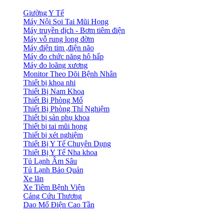
Giường Y Tế
Máy Nội Soi Tai Mũi Họng
Máy truyền dịch - Bơm tiêm điện
Máy vỗ rung long đờm
Máy điện tim ,điện não
Máy đo chức năng hô hấp
Máy đo loãng xương
Monitor Theo Dõi Bệnh Nhân
Thiết bị khoa nhi
Thiết Bị Nam Khoa
Thiết Bị Phòng Mổ
Thiết Bị Phòng Thí Nghiệm
Thiết bị sản phụ khoa
Thiết bị tai mũi họng
Thiết bị xét nghiệm
Thiết Bị Y Tế Chuyên Dụng
Thiết Bị Y Tế Nha khoa
Tủ Lạnh Âm Sâu
Tủ Lạnh Bảo Quản
Xe lăn
Xe Tiêm Bệnh Viện
Cáng Cứu Thương
Dao Mổ Điện Cao Tần