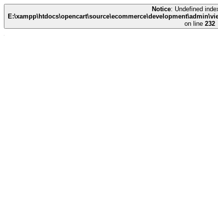
Notice
: Undefined index
E:\xampp\htdocs\opencart\source\ecommerce\development\admin\view
on line
232
CÔNG TY TNHH THIẾT BỊ Y TẾ HUÊ LỢI
- Số đăng ký Kinh Doanh: 0700786967
- Trụ sở chính: Quốc lộ 1A - Xã Liêm Hà - Tỉnh Ninh Bình
- ĐĐKD tại HÀ NỘI: Số 135 Louis I - LK51, Khu đô thị mới
Hoàng Văn Thụ - Phường Hoàng Mai
- ĐĐKD tại ĐÀ NẴNG: Số 12 - Đường Nại Hiên Đông 5 -
Phường Sơn Trà
- ĐĐKD tại TP.HCM: Số 449/55 - Đường Trường Chinh - Phường
Tân Bình
- Điện thoại:
0941.739.678
- Website:
https://ytehueloi.com.vn/
- Gmail:
trungbinhhn@gmail.com