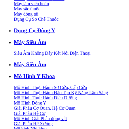
Máy làm viên hoàn
Máy sắc thuốc
Máy đóng túi
Dụng Cụ Sơ Chế Thuốc
Dụng Cụ Đông Y
Máy Siêu Âm
Siêu Âm Không Dây Kết Nối Điện Thoại
Máy Siêu Âm
Mô Hình Y Khoa
Mô Hình Thực Hành Sơ Cứu, Cấp Cứu
Mô Hình Thực Hành Đào Tạo Kỹ Năng Lâm Sàng
Mô Hình Thực Hành Điều Dưỡng
Mô Hình Đông Y
Giải Phẫu Cơ Quan, Hệ Cơ Quan
Giải Phẫu Hệ Cơ
Mô Hình Giải Phẫu động vật
Giải Phẫu Hệ Xương
Mô hình Nhi khoa