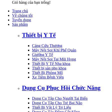
Giỏ hàng của bạn trống!
Trang chủ
Về chúng tôi
Tuyển dụng
Sản phẩm
Thiết bị Y Tế
Cáng Cứu Thương
Máy Nội Soi Khí Phế Quản
Giường Y Tế
Máy Nội Soi Tai Mũi Họng
Thiết Bị Y Tế Nha khoa
Thiết bị sản phụ khoa
Thiết Bị Phòng Mổ
Xe Tiêm Bệnh Viện
Dụng Cụ Phục Hồi Chức Năng
Dụng Cụ Tập Cho Người Tai Biến
Dụng Cụ Tập Cho Trẻ Bại Não
Thiết Bị Vật Lý Trị Liệu
Dụng Cụ Tác Động Cột Sống