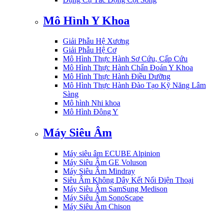
Mô Hình Y Khoa
Giải Phẫu Hệ Xương
Giải Phẫu Hệ Cơ
Mô Hình Thực Hành Sơ Cứu, Cấp Cứu
Mô Hình Thực Hành Chẩn Đoán Y Khoa
Mô Hình Thực Hành Điều Dưỡng
Mô Hình Thực Hành Đào Tạo Kỹ Năng Lâm
Sàng
Mô hình Nhi khoa
Mô Hình Đông Y
Máy Siêu Âm
Máy siêu âm ECUBE Alpinion
Máy Siêu Âm GE Voluson
Máy Siêu Âm Mindray
Siêu Âm Không Dây Kết Nối Điện Thoại
Máy Siêu Âm SamSung Medison
Máy Siêu Âm SonoScape
Máy Siêu Âm Chison