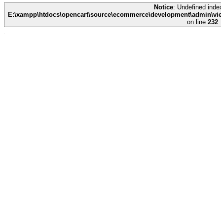
Notice
: Undefined index
E:\xampp\htdocs\opencart\source\ecommerce\development\admin\view
on line
232
CÔNG TY TNHH THIẾT BỊ Y TẾ HUÊ LỢI
- Số đăng ký Kinh Doanh: 0700786967
- Trụ sở chính: Quốc lộ 1A - Xã Liêm Hà - Tỉnh Ninh Bình
- ĐĐKD tại HÀ NỘI: Số 135 Louis I - LK51, Khu đô thị mới
Hoàng Văn Thụ - Phường Hoàng Mai
- ĐĐKD tại ĐÀ NẴNG: Số 12 - Đường Nại Hiên Đông 5 -
Phường Sơn Trà
- ĐĐKD tại TP.HCM: Số 449/55 - Đường Trường Chinh - Phường
Tân Bình
- Điện thoại:
0941.739.678
- Website:
https://ytehueloi.com.vn/
- Gmail:
trungbinhhn@gmail.com