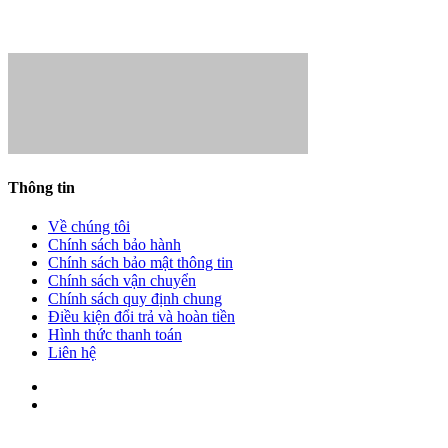
- Giám đốc:
Hoàng Minh Lợi
Thông tin
Về chúng tôi
Chính sách bảo hành
Chính sách bảo mật thông tin
Chính sách vận chuyển
Chính sách quy định chung
Điều kiện đổi trả và hoàn tiền
Hình thức thanh toán
Liên hệ