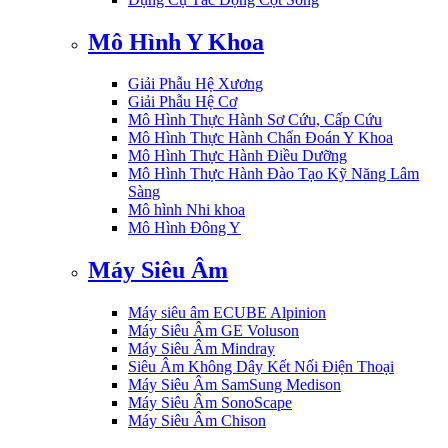
Mô Hình Y Khoa
Giải Phẫu Hệ Xương
Giải Phẫu Hệ Cơ
Mô Hình Thực Hành Sơ Cứu, Cấp Cứu
Mô Hình Thực Hành Chẩn Đoán Y Khoa
Mô Hình Thực Hành Điều Dưỡng
Mô Hình Thực Hành Đào Tạo Kỹ Năng Lâm
Sàng
Mô hình Nhi khoa
Mô Hình Đông Y
Máy Siêu Âm
Máy siêu âm ECUBE Alpinion
Máy Siêu Âm GE Voluson
Máy Siêu Âm Mindray
Siêu Âm Không Dây Kết Nối Điện Thoại
Máy Siêu Âm SamSung Medison
Máy Siêu Âm SonoScape
Máy Siêu Âm Chison