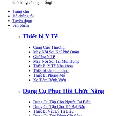
Giỏ hàng của bạn trống!
Trang chủ
Về chúng tôi
Tuyển dụng
Sản phẩm
Thiết bị Y Tế
Cáng Cứu Thương
Máy Nội Soi Khí Phế Quản
Giường Y Tế
Máy Nội Soi Tai Mũi Họng
Thiết Bị Y Tế Nha khoa
Thiết bị sản phụ khoa
Thiết Bị Phòng Mổ
Xe Tiêm Bệnh Viện
Dụng Cụ Phục Hồi Chức Năng
Dụng Cụ Tập Cho Người Tai Biến
Dụng Cụ Tập Cho Trẻ Bại Não
Thiết Bị Vật Lý Trị Liệu
Dụng Cụ Tác Động Cột Sống