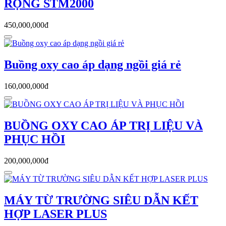
RỘNG STM2000
450,000,000đ
Buồng oxy cao áp dạng ngồi giá rẻ
160,000,000đ
BUỒNG OXY CAO ÁP TRỊ LIỆU VÀ
PHỤC HỒI
200,000,000đ
MÁY TỪ TRƯỜNG SIÊU DẪN KẾT
HỢP LASER PLUS