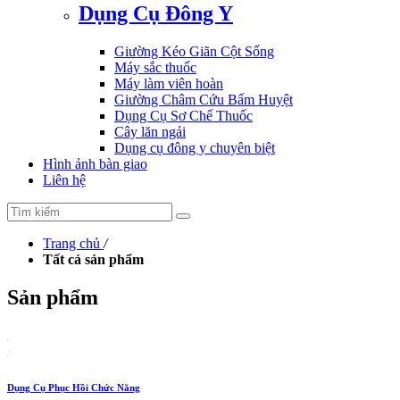
Dụng Cụ Đông Y
Giường Kéo Giãn Cột Sống
Máy sắc thuốc
Máy làm viên hoàn
Giường Châm Cứu Bấm Huyệt
Dụng Cụ Sơ Chế Thuốc
Cây lăn ngải
Dụng cụ đông y chuyên biệt
Hình ảnh bàn giao
Liên hệ
Trang chủ
/
Tất cả sản phẩm
Sản phẩm
Dụng Cụ Phục Hồi Chức Năng