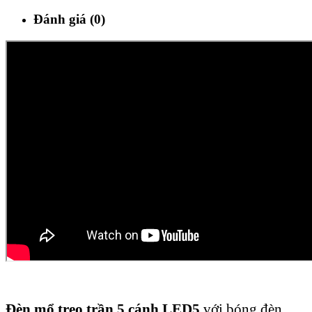
Đánh giá (0)
Đèn mổ treo trần 5 cánh LED5
với bóng đèn