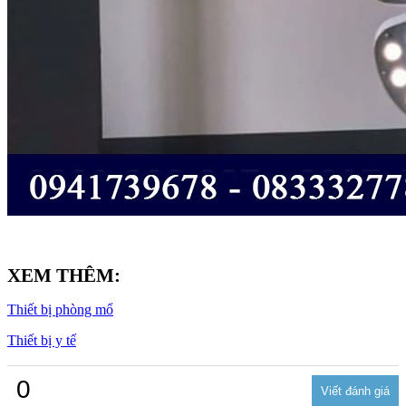
XEM THÊM:
Thiết bị phòng mổ
Thiết bị y tế
0