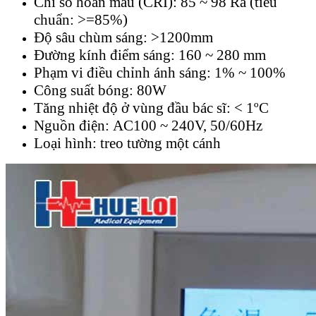
Chỉ số hoàn màu (CRI): 85 ~ 98 Ra (tiêu
chuẩn: >=85%)
Độ sâu chùm sáng: >1200mm
Đường kính điểm sáng: 160 ~ 280 mm
Phạm vi điều chỉnh ánh sáng: 1% ~ 100%
Công suất bóng: 80W
Tăng nhiệt độ ở vùng đầu bác sĩ: < 1ºC
Nguồn điện: AC100 ~ 240V, 50/60Hz
Loại hình: treo tường một cánh