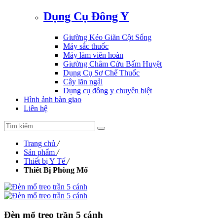
Dụng Cụ Đông Y
Giường Kéo Giãn Cột Sống
Máy sắc thuốc
Máy làm viên hoàn
Giường Châm Cứu Bấm Huyệt
Dụng Cụ Sơ Chế Thuốc
Cây lăn ngải
Dụng cụ đông y chuyên biệt
Hình ảnh bàn giao
Liên hệ
Trang chủ
/
Sản phẩm
/
Thiết bị Y Tế
/
Thiết Bị Phòng Mổ
Đèn mổ treo trần 5 cánh