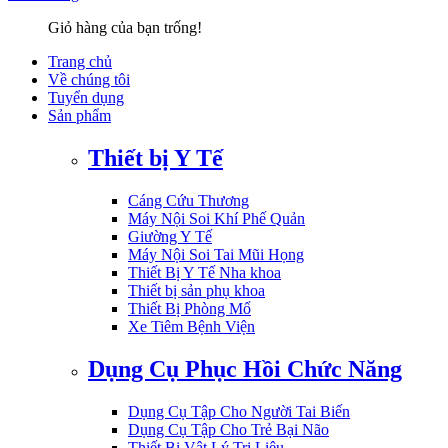
Giỏ hàng của bạn trống!
Trang chủ
Về chúng tôi
Tuyển dụng
Sản phẩm
Thiết bị Y Tế
Cáng Cứu Thương
Máy Nội Soi Khí Phế Quản
Giường Y Tế
Máy Nội Soi Tai Mũi Họng
Thiết Bị Y Tế Nha khoa
Thiết bị sản phụ khoa
Thiết Bị Phòng Mổ
Xe Tiêm Bệnh Viện
Dụng Cụ Phục Hồi Chức Năng
Dụng Cụ Tập Cho Người Tai Biến
Dụng Cụ Tập Cho Trẻ Bại Não
Thiết Bị Vật Lý Trị Liệu