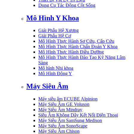
Dụng Cụ Tác Động Cột Sống
Mô Hình Y Khoa
Giải Phẫu Hệ Xương
Giải Phẫu Hệ Cơ
Mô Hình Thực Hành Sơ Cứu, Cấp Cứu
Mô Hình Thực Hành Chẩn Đoán Y Khoa
Mô Hình Thực Hành Điều Dưỡng
Mô Hình Thực Hành Đào Tạo Kỹ Năng Lâm
Sàng
Mô hình Nhi khoa
Mô Hình Đông Y
Máy Siêu Âm
Máy siêu âm ECUBE Alpinion
Máy Siêu Âm GE Voluson
Máy Siêu Âm Mindray
Siêu Âm Không Dây Kết Nối Điện Thoại
Máy Siêu Âm SamSung Medison
Máy Siêu Âm SonoScape
Máy Siêu Âm Chison