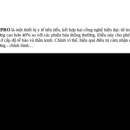
T PRO
là một thiết bị y tế tiên tiến, kết hợp hai công nghệ hiện đại: từ
trường cao hơn 40% so với các phiên bản thông thường. Điều này cho p
 cấp độ tế bào và thần kinh. Chính vì thế, hiệu quả điều trị cảm nhận đ
hương - chỉnh hình…