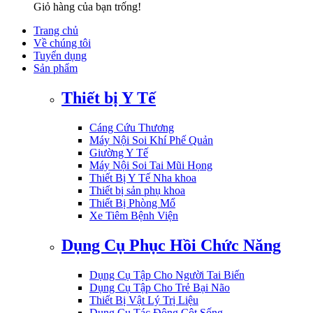
Giỏ hàng của bạn trống!
Trang chủ
Về chúng tôi
Tuyển dụng
Sản phẩm
Thiết bị Y Tế
Cáng Cứu Thương
Máy Nội Soi Khí Phế Quản
Giường Y Tế
Máy Nội Soi Tai Mũi Họng
Thiết Bị Y Tế Nha khoa
Thiết bị sản phụ khoa
Thiết Bị Phòng Mổ
Xe Tiêm Bệnh Viện
Dụng Cụ Phục Hồi Chức Năng
Dụng Cụ Tập Cho Người Tai Biến
Dụng Cụ Tập Cho Trẻ Bại Não
Thiết Bị Vật Lý Trị Liệu
Dụng Cụ Tác Động Cột Sống