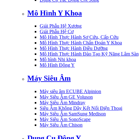
Mô Hình Y Khoa
Giải Phẫu Hệ Xương
Giải Phẫu Hệ Cơ
Mô Hình Thực Hành Sơ Cứu, Cấp Cứu
Mô Hình Thực Hành Chẩn Đoán Y Khoa
Mô Hình Thực Hành Điều Dưỡng
Mô Hình Thực Hành Đào Tạo Kỹ Năng Lâm Sàn
Mô hình Nhi khoa
Mô Hình Đông Y
Máy Siêu Âm
Máy siêu âm ECUBE Alpinion
Máy Siêu Âm GE Voluson
Máy Siêu Âm Mindray
Siêu Âm Không Dây Kết Nối Điện Thoại
Máy Siêu Âm SamSung Medison
Máy Siêu Âm SonoScape
Máy Siêu Âm Chison
Dụng Cụ Đông Y