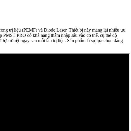
 trường trị liệu (PEMF) và Diode Laser. Thiết bị này mang lại nhiều ưu
hép PMST PRO có khả năng thâm nhập sâu vào cơ thể, cụ thể độ
ược rõ rệt ngay sau mỗi lần trị liệu. Sản phẩm là sự lựa chọn đáng