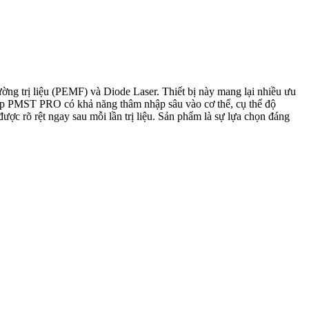
rường trị liệu (PEMF) và Diode Laser. Thiết bị này mang lại nhiều ưu
hép PMST PRO có khả năng thâm nhập sâu vào cơ thể, cụ thể độ
ược rõ rệt ngay sau mỗi lần trị liệu. Sản phẩm là sự lựa chọn đáng