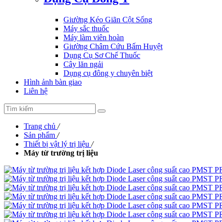
Giường Kéo Giãn Cột Sống
Máy sắc thuốc
Máy làm viên hoàn
Giường Châm Cứu Bấm Huyệt
Dụng Cụ Sơ Chế Thuốc
Cây lăn ngải
Dụng cụ đông y chuyên biệt
Hình ảnh bàn giao
Liên hệ
Trang chủ
/
Sản phẩm
/
Thiết bị vật lý trị liệu
/
Máy từ trường trị liệu