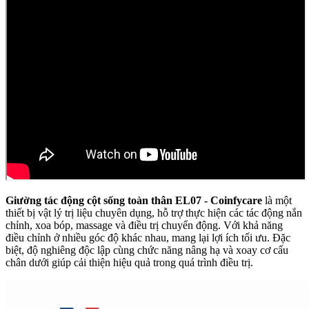
Giường tác động cột sống toàn thân EL07
-
Coinfycare
là một
thiết bị vật lý trị liệu chuyên dụng, hỗ trợ thực hiện các tác động nắn
chỉnh, xoa bóp, massage và điều trị chuyển động. Với khả năng
điều chỉnh ở nhiều góc độ khác nhau, mang lại lợi ích tối ưu. Đặc
biệt, độ nghiêng độc lập cùng chức năng nâng hạ và xoay cơ cấu
chân dưới giúp cải thiện hiệu quả trong quá trình điều trị.