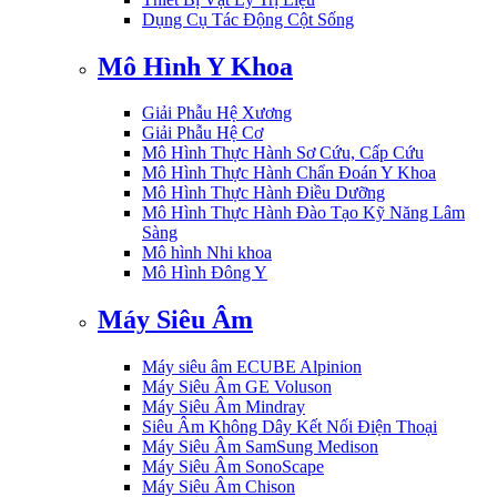
Dụng Cụ Tác Động Cột Sống
Mô Hình Y Khoa
Giải Phẫu Hệ Xương
Giải Phẫu Hệ Cơ
Mô Hình Thực Hành Sơ Cứu, Cấp Cứu
Mô Hình Thực Hành Chẩn Đoán Y Khoa
Mô Hình Thực Hành Điều Dưỡng
Mô Hình Thực Hành Đào Tạo Kỹ Năng Lâm
Sàng
Mô hình Nhi khoa
Mô Hình Đông Y
Máy Siêu Âm
Máy siêu âm ECUBE Alpinion
Máy Siêu Âm GE Voluson
Máy Siêu Âm Mindray
Siêu Âm Không Dây Kết Nối Điện Thoại
Máy Siêu Âm SamSung Medison
Máy Siêu Âm SonoScape
Máy Siêu Âm Chison