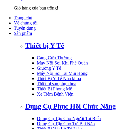
Giỏ hàng của bạn trống!
Trang chủ
Về chúng tôi
Tuyển dụng
Sản phẩm
Thiết bị Y Tế
Cáng Cứu Thương
Máy Nội Soi Khí Phế Quản
Giường Y Tế
Máy Nội Soi Tai Mũi Họng
Thiết Bị Y Tế Nha khoa
Thiết bị sản phụ khoa
Thiết Bị Phòng Mổ
Xe Tiêm Bệnh Viện
Dụng Cụ Phục Hồi Chức Năng
Dụng Cụ Tập Cho Người Tai Biến
Dụng Cụ Tập Cho Trẻ Bại Não
Thiết Bị Vật Lý Trị Liệu