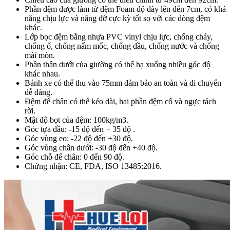
Phần đệm được làm từ đệm Foam độ dày lên đến 7cm, có khả
năng chịu lực và nâng đỡ cực kỳ tốt so với các dòng đệm
khác.
Lớp bọc đệm bằng nhựa PVC vinyl chịu lực, chống cháy,
chống ố, chống nấm mốc, chống dầu, chống nước và chống
mài mòn.
Phần thân dưới của giường có thể hạ xuống nhiều góc độ
khác nhau.
Bánh xe có thể thu vào 75mm đảm bảo an toàn và di chuyển
dễ dàng.
Đệm để chân có thể kéo dài, hai phần đệm cổ và ngực tách
rời.
Mật độ bọt của đệm: 100kg/m3.
Góc tựa đầu: -15 độ đến + 35 độ .
Góc vùng eo: -22 độ đến +30 độ.
Góc vùng chân dưới: -30 độ đến +40 độ.
Góc chỗ để chân: 0 đến 90 độ.
Chứng nhận: CE, FDA, ISO 13485:2016.