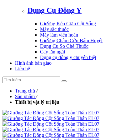
Dụng Cụ Đông Y
Giường Kéo Giãn Cột Sống
Máy sắc thuốc
Máy làm viên hoàn
Giường Châm Cứu Bấm Huyệt
Dụng Cụ Sơ Chế Thuốc
Cây lăn ngải
Dụng cụ đông y chuyên biệt
Hình ảnh bàn giao
Liên hệ
Trang chủ
/
Sản phẩm
/
Thiết bị vật lý trị liệu