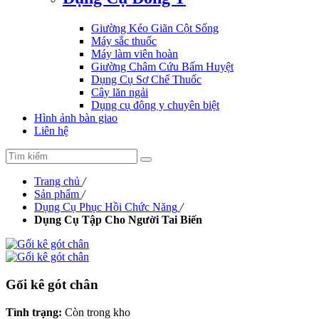
Giường Kéo Giãn Cột Sống
Máy sắc thuốc
Máy làm viên hoàn
Giường Châm Cứu Bấm Huyệt
Dụng Cụ Sơ Chế Thuốc
Cây lăn ngải
Dụng cụ đông y chuyên biệt
Hình ảnh bàn giao
Liên hệ
Trang chủ
/
Sản phẩm
/
Dụng Cụ Phục Hồi Chức Năng
/
Dụng Cụ Tập Cho Người Tai Biến
Gối kê gót chân
Tình trạng:
Còn trong kho