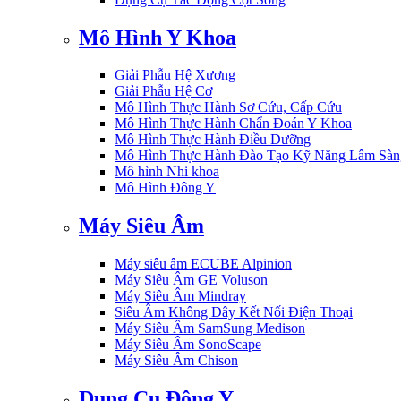
Mô Hình Y Khoa
Giải Phẫu Hệ Xương
Giải Phẫu Hệ Cơ
Mô Hình Thực Hành Sơ Cứu, Cấp Cứu
Mô Hình Thực Hành Chẩn Đoán Y Khoa
Mô Hình Thực Hành Điều Dưỡng
Mô Hình Thực Hành Đào Tạo Kỹ Năng Lâm Sàn
Mô hình Nhi khoa
Mô Hình Đông Y
Máy Siêu Âm
Máy siêu âm ECUBE Alpinion
Máy Siêu Âm GE Voluson
Máy Siêu Âm Mindray
Siêu Âm Không Dây Kết Nối Điện Thoại
Máy Siêu Âm SamSung Medison
Máy Siêu Âm SonoScape
Máy Siêu Âm Chison
Dụng Cụ Đông Y