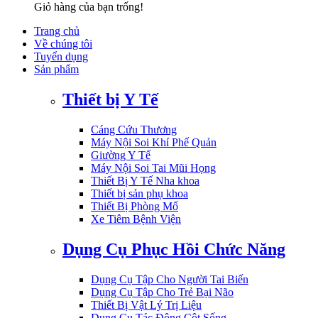
Giỏ hàng của bạn trống!
Trang chủ
Về chúng tôi
Tuyển dụng
Sản phẩm
Thiết bị Y Tế
Cáng Cứu Thương
Máy Nội Soi Khí Phế Quản
Giường Y Tế
Máy Nội Soi Tai Mũi Họng
Thiết Bị Y Tế Nha khoa
Thiết bị sản phụ khoa
Thiết Bị Phòng Mổ
Xe Tiêm Bệnh Viện
Dụng Cụ Phục Hồi Chức Năng
Dụng Cụ Tập Cho Người Tai Biến
Dụng Cụ Tập Cho Trẻ Bại Não
Thiết Bị Vật Lý Trị Liệu
Dụng Cụ Tác Động Cột Sống