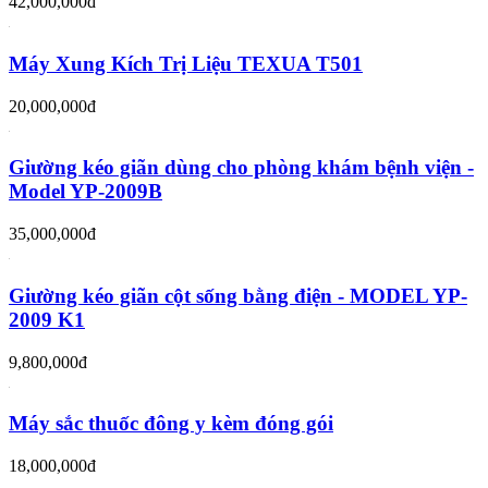
42,000,000đ
Máy Xung Kích Trị Liệu TEXUA T501
20,000,000đ
Giường kéo giãn dùng cho phòng khám bệnh viện -
Model YP-2009B
35,000,000đ
Giường kéo giãn cột sống bằng điện - MODEL YP-
2009 K1
9,800,000đ
Máy sắc thuốc đông y kèm đóng gói
18,000,000đ