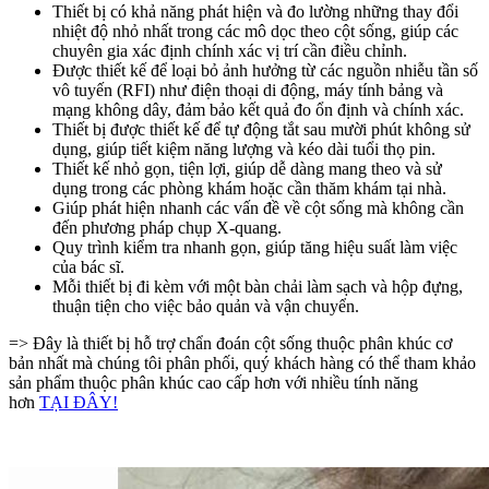
Thiết bị có khả năng phát hiện và đo lường những thay đổi
nhiệt độ nhỏ nhất trong các mô dọc theo cột sống, giúp các
chuyên gia xác định chính xác vị trí cần điều chỉnh.
Được thiết kế để loại bỏ ảnh hưởng từ các nguồn nhiễu tần số
vô tuyến (RFI) như điện thoại di động, máy tính bảng và
mạng không dây, đảm bảo kết quả đo ổn định và chính xác.
Thiết bị được thiết kế để tự động tắt sau mười phút không sử
dụng, giúp tiết kiệm năng lượng và kéo dài tuổi thọ pin.
Thiết kế nhỏ gọn, tiện lợi, giúp dễ dàng mang theo và sử
dụng trong các phòng khám hoặc cần thăm khám tại nhà.
Giúp phát hiện nhanh các vấn đề về cột sống mà không cần
đến phương pháp chụp X-quang.
Quy trình kiểm tra nhanh gọn, giúp tăng hiệu suất làm việc
của bác sĩ.
Mỗi thiết bị đi kèm với một bàn chải làm sạch và hộp đựng,
thuận tiện cho việc bảo quản và vận chuyển.
=> Đây là thiết bị hỗ trợ chẩn đoán cột sống thuộc phân khúc cơ
bản nhất mà chúng tôi phân phối, quý khách hàng có thể tham khảo
sản phẩm thuộc phân khúc cao cấp hơn với nhiều tính năng
hơn
TẠI ĐÂY!