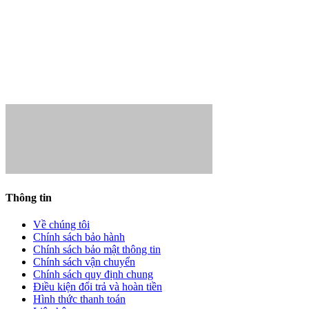
- Điện thoại:
0941.739.678
- Website:
https://ytehueloi.com.vn/
- Gmail:
trungbinhhn@gmail.com
- Giám đốc:
Hoàng Minh Lợi
Thông tin
Về chúng tôi
Chính sách bảo hành
Chính sách bảo mật thông tin
Chính sách vận chuyển
Chính sách quy định chung
Điều kiện đổi trả và hoàn tiền
Hình thức thanh toán