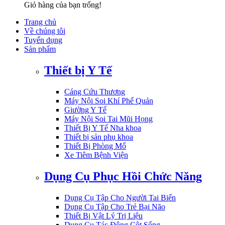
Giỏ hàng của bạn trống!
Trang chủ
Về chúng tôi
Tuyển dụng
Sản phẩm
Thiết bị Y Tế
Cáng Cứu Thương
Máy Nội Soi Khí Phế Quản
Giường Y Tế
Máy Nội Soi Tai Mũi Họng
Thiết Bị Y Tế Nha khoa
Thiết bị sản phụ khoa
Thiết Bị Phòng Mổ
Xe Tiêm Bệnh Viện
Dụng Cụ Phục Hồi Chức Năng
Dụng Cụ Tập Cho Người Tai Biến
Dụng Cụ Tập Cho Trẻ Bại Não
Thiết Bị Vật Lý Trị Liệu
Dụng Cụ Tác Động Cột Sống