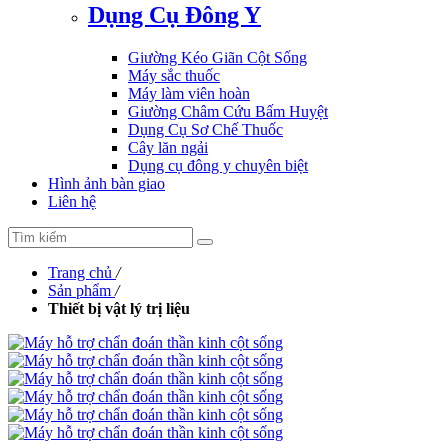
Dụng Cụ Đông Y
Giường Kéo Giãn Cột Sống
Máy sắc thuốc
Máy làm viên hoàn
Giường Châm Cứu Bấm Huyệt
Dụng Cụ Sơ Chế Thuốc
Cây lăn ngải
Dụng cụ đông y chuyên biệt
Hình ảnh bàn giao
Liên hệ
Trang chủ
/
Sản phẩm
/
Thiết bị vật lý trị liệu