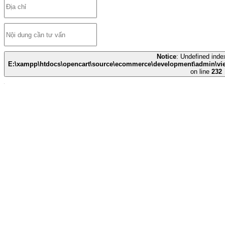
Notice
: Undefined index
E:\xampp\htdocs\opencart\source\ecommerce\development\admin\view
on line
232
CÔNG TY TNHH THIẾT BỊ Y TẾ HUÊ LỢI
- Số đăng ký Kinh Doanh: 0700786967
- Trụ sở chính: Quốc lộ 1A - Xã Liêm Hà - Tỉnh Ninh Bình
- ĐĐKD tại HÀ NỘI: Số 135 Louis I - LK51, Khu đô thị mới
Hoàng Văn Thụ - Phường Hoàng Mai
- ĐĐKD tại ĐÀ NẴNG: Số 12 - Đường Nại Hiên Đông 5 -
Phường Sơn Trà
- ĐĐKD tại TP.HCM: Số 449/55 - Đường Trường Chinh - Phường
Tân Bình