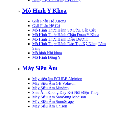
Mô Hình Y Khoa
Giải Phẫu Hệ Xương
Giải Phẫu Hệ Cơ
Mô Hình Thực Hành Sơ Cứu, Cấp Cứu
Mô Hình Thực Hành Chẩn Đoán Y Khoa
Mô Hình Thực Hành Điều Dưỡng
Mô Hình Thực Hành Đào Tạo Kỹ Năng Lâm
Sàng
Mô hình Nhi khoa
Mô Hình Đông Y
Máy Siêu Âm
Máy siêu âm ECUBE Alpinion
Máy Siêu Âm GE Voluson
Máy Siêu Âm Mindray
Siêu Âm Không Dây Kết Nối Điện Thoại
Máy Siêu Âm SamSung Medison
Máy Siêu Âm SonoScape
Máy Siêu Âm Chison