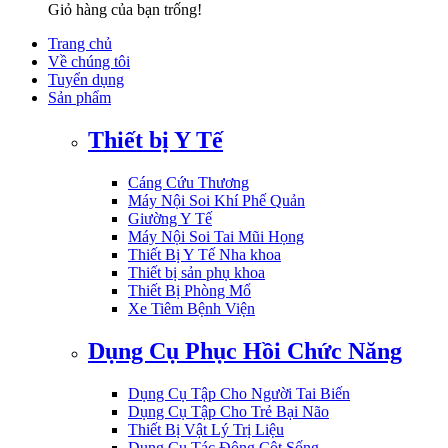
Giỏ hàng của bạn trống!
Trang chủ
Về chúng tôi
Tuyển dụng
Sản phẩm
Thiết bị Y Tế
Cáng Cứu Thương
Máy Nội Soi Khí Phế Quản
Giường Y Tế
Máy Nội Soi Tai Mũi Họng
Thiết Bị Y Tế Nha khoa
Thiết bị sản phụ khoa
Thiết Bị Phòng Mổ
Xe Tiêm Bệnh Viện
Dụng Cụ Phục Hồi Chức Năng
Dụng Cụ Tập Cho Người Tai Biến
Dụng Cụ Tập Cho Trẻ Bại Não
Thiết Bị Vật Lý Trị Liệu
Dụng Cụ Tác Động Cột Sống