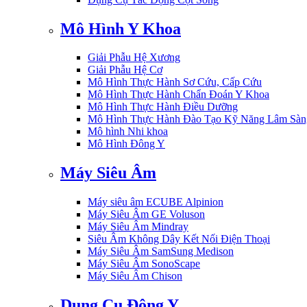
Mô Hình Y Khoa
Giải Phẫu Hệ Xương
Giải Phẫu Hệ Cơ
Mô Hình Thực Hành Sơ Cứu, Cấp Cứu
Mô Hình Thực Hành Chẩn Đoán Y Khoa
Mô Hình Thực Hành Điều Dưỡng
Mô Hình Thực Hành Đào Tạo Kỹ Năng Lâm Sàn
Mô hình Nhi khoa
Mô Hình Đông Y
Máy Siêu Âm
Máy siêu âm ECUBE Alpinion
Máy Siêu Âm GE Voluson
Máy Siêu Âm Mindray
Siêu Âm Không Dây Kết Nối Điện Thoại
Máy Siêu Âm SamSung Medison
Máy Siêu Âm SonoScape
Máy Siêu Âm Chison
Dụng Cụ Đông Y