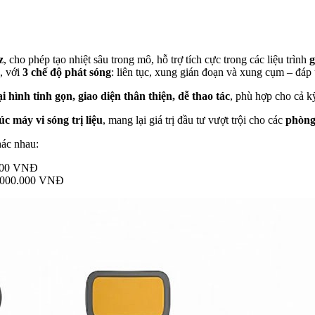
z
, cho phép tạo nhiệt sâu trong mô, hỗ trợ tích cực trong các liệu trình
g
, với
3 chế độ phát sóng
: liên tục, xung gián đoạn và xung cụm – đáp 
 hình tinh gọn, giao diện thân thiện, dễ thao tác
, phù hợp cho cả k
 máy vi sóng trị liệu
, mang lại giá trị đầu tư vượt trội cho các
phòng
ác nhau:
.000 VNĐ
65.000.000 VNĐ