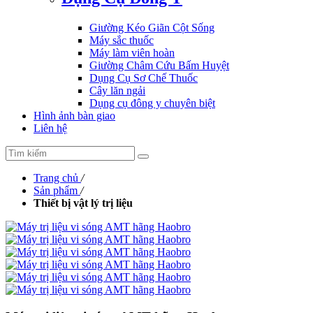
Giường Kéo Giãn Cột Sống
Máy sắc thuốc
Máy làm viên hoàn
Giường Châm Cứu Bấm Huyệt
Dụng Cụ Sơ Chế Thuốc
Cây lăn ngải
Dụng cụ đông y chuyên biệt
Hình ảnh bàn giao
Liên hệ
Trang chủ
/
Sản phẩm
/
Thiết bị vật lý trị liệu