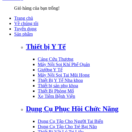
Giỏ hàng của bạn trống!
Trang chủ
Về chúng tôi
Tuyển dụng
Sản phẩm
Thiết bị Y Tế
Cáng Cứu Thương
Máy Nội Soi Khí Phế Quản
Giường Y Tế
Máy Nội Soi Tai Mũi Họng
Thiết Bị Y Tế Nha khoa
Thiết bị sản phụ khoa
Thiết Bị Phòng Mổ
Xe Tiêm Bệnh Viện
Dụng Cụ Phục Hồi Chức Năng
Dụng Cụ Tập Cho Người Tai Biến
Dụng Cụ Tập Cho Trẻ Bại Não
Thiết Bị Vật Lý Trị Liệu