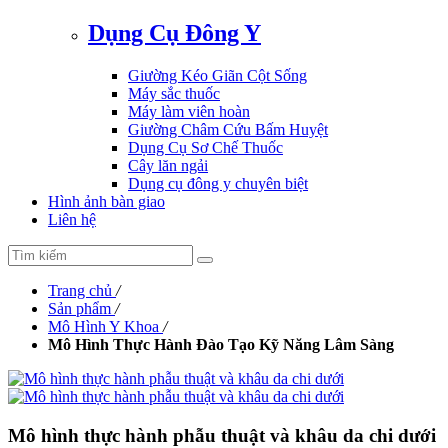
Dụng Cụ Đông Y
Giường Kéo Giãn Cột Sống
Máy sắc thuốc
Máy làm viên hoàn
Giường Châm Cứu Bấm Huyệt
Dụng Cụ Sơ Chế Thuốc
Cây lăn ngải
Dụng cụ đông y chuyên biệt
Hình ảnh bàn giao
Liên hệ
Trang chủ
/
Sản phẩm
/
Mô Hình Y Khoa
/
Mô Hình Thực Hành Đào Tạo Kỹ Năng Lâm Sàng
Mô hình thực hành phẫu thuật và khâu da chi dưới