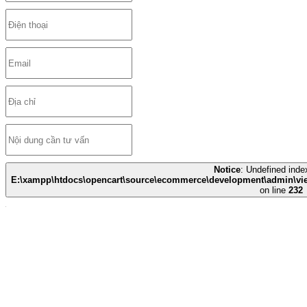
Notice
: Undefined index
E:\xampp\htdocs\opencart\source\ecommerce\development\admin\view
on line
232
CÔNG TY TNHH THIẾT BỊ Y TẾ HUÊ LỢI
- Số đăng ký Kinh Doanh: 0700786967
- Trụ sở chính: Quốc lộ 1A - Xã Liêm Hà - Tỉnh Ninh Bình
- ĐĐKD tại HÀ NỘI: Số 135 Louis I - LK51, Khu đô thị mới