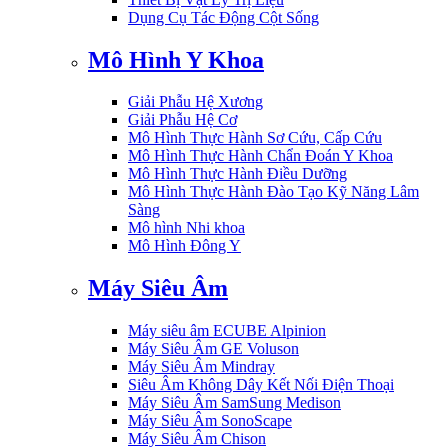
Dụng Cụ Tác Động Cột Sống
Mô Hình Y Khoa
Giải Phẫu Hệ Xương
Giải Phẫu Hệ Cơ
Mô Hình Thực Hành Sơ Cứu, Cấp Cứu
Mô Hình Thực Hành Chẩn Đoán Y Khoa
Mô Hình Thực Hành Điều Dưỡng
Mô Hình Thực Hành Đào Tạo Kỹ Năng Lâm
Sàng
Mô hình Nhi khoa
Mô Hình Đông Y
Máy Siêu Âm
Máy siêu âm ECUBE Alpinion
Máy Siêu Âm GE Voluson
Máy Siêu Âm Mindray
Siêu Âm Không Dây Kết Nối Điện Thoại
Máy Siêu Âm SamSung Medison
Máy Siêu Âm SonoScape
Máy Siêu Âm Chison