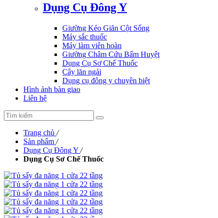
Dụng Cụ Đông Y
Giường Kéo Giãn Cột Sống
Máy sắc thuốc
Máy làm viên hoàn
Giường Châm Cứu Bấm Huyệt
Dụng Cụ Sơ Chế Thuốc
Cây lăn ngải
Dụng cụ đông y chuyên biệt
Hình ảnh bàn giao
Liên hệ
Trang chủ
/
Sản phẩm
/
Dụng Cụ Đông Y
/
Dụng Cụ Sơ Chế Thuốc