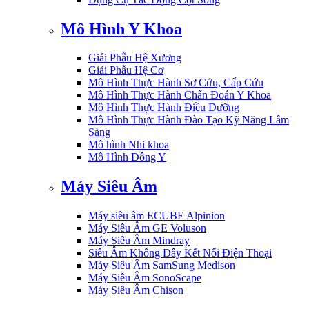
Mô Hình Y Khoa
Giải Phẫu Hệ Xương
Giải Phẫu Hệ Cơ
Mô Hình Thực Hành Sơ Cứu, Cấp Cứu
Mô Hình Thực Hành Chẩn Đoán Y Khoa
Mô Hình Thực Hành Điều Dưỡng
Mô Hình Thực Hành Đào Tạo Kỹ Năng Lâm
Sàng
Mô hình Nhi khoa
Mô Hình Đông Y
Máy Siêu Âm
Máy siêu âm ECUBE Alpinion
Máy Siêu Âm GE Voluson
Máy Siêu Âm Mindray
Siêu Âm Không Dây Kết Nối Điện Thoại
Máy Siêu Âm SamSung Medison
Máy Siêu Âm SonoScape
Máy Siêu Âm Chison