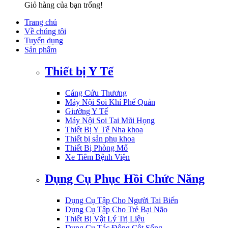
Giỏ hàng của bạn trống!
Trang chủ
Về chúng tôi
Tuyển dụng
Sản phẩm
Thiết bị Y Tế
Cáng Cứu Thương
Máy Nội Soi Khí Phế Quản
Giường Y Tế
Máy Nội Soi Tai Mũi Họng
Thiết Bị Y Tế Nha khoa
Thiết bị sản phụ khoa
Thiết Bị Phòng Mổ
Xe Tiêm Bệnh Viện
Dụng Cụ Phục Hồi Chức Năng
Dụng Cụ Tập Cho Người Tai Biến
Dụng Cụ Tập Cho Trẻ Bại Não
Thiết Bị Vật Lý Trị Liệu
Dụng Cụ Tác Động Cột Sống