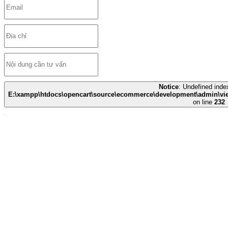
Notice
: Undefined index
E:\xampp\htdocs\opencart\source\ecommerce\development\admin\view
on line
232
CÔNG TY TNHH THIẾT BỊ Y TẾ HUÊ LỢI
- Số đăng ký Kinh Doanh: 0700786967
- Trụ sở chính: Quốc lộ 1A - Xã Liêm Hà - Tỉnh Ninh Bình
- ĐĐKD tại HÀ NỘI: Số 135 Louis I - LK51, Khu đô thị mới
Hoàng Văn Thụ - Phường Hoàng Mai
- ĐĐKD tại ĐÀ NẴNG: Số 12 - Đường Nại Hiên Đông 5 -
Phường Sơn Trà