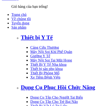
Giỏ hàng của bạn trống!
Trang chủ
Về chúng tôi
Tuyển dụng
Sản phẩm
Thiết bị Y Tế
Cáng Cứu Thương
Máy Nội Soi Khí Phế Quản
Giường Y Tế
Máy Nội Soi Tai Mũi Họng
Thiết Bị Y Tế Nha khoa
Thiết bị sản phụ khoa
Thiết Bị Phòng Mổ
Xe Tiêm Bệnh Viện
Dụng Cụ Phục Hồi Chức Năng
Dụng Cụ Tập Cho Người Tai Biến
Dụng Cụ Tập Cho Trẻ Bại Não
Thiết Bị Vật Lý Trị Liệu