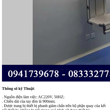
Thông số kỹ Thuật
:
. Nguồn điện làm việc: AC220V, 50HZ;
. Chiều dài của tay đòn là 900mm;
. Được trang bị thiết bị phanh giảm chấn trên bộ phận quay của kết