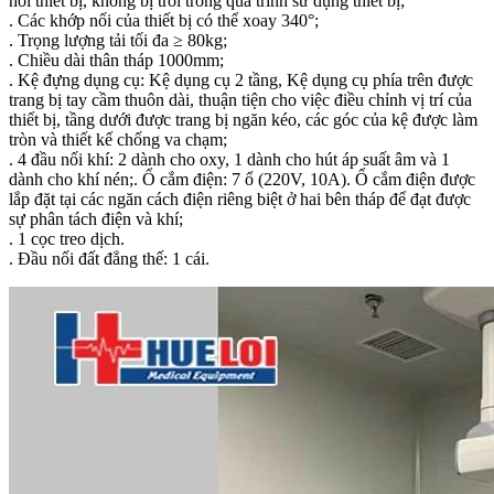
nối thiết bị, không bị trôi trong quá trình sử dụng thiết bị;
. Các khớp nối của thiết bị có thể xoay 340°;
. Trọng lượng tải tối đa ≥ 80kg;
. Chiều dài thân tháp 1000mm;
. Kệ đựng dụng cụ: Kệ dụng cụ 2 tầng, Kệ dụng cụ phía trên được
trang bị tay cầm thuôn dài, thuận tiện cho việc điều chỉnh vị trí của
thiết bị, tầng dưới được trang bị ngăn kéo, các góc của kệ được làm
tròn và thiết kế chống va chạm;
. 4 đầu nối khí: 2 dành cho oxy, 1 dành cho hút áp suất âm và 1
dành cho khí nén;. Ổ cắm điện: 7 ổ (220V, 10A). Ổ cắm điện được
lắp đặt tại các ngăn cách điện riêng biệt ở hai bên tháp để đạt được
sự phân tách điện và khí;
. 1 cọc treo dịch.
. Đầu nối đất đẳng thế: 1 cái.