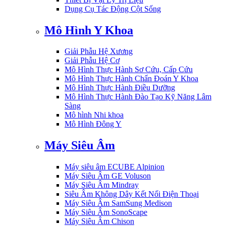
Dụng Cụ Tác Động Cột Sống
Mô Hình Y Khoa
Giải Phẫu Hệ Xương
Giải Phẫu Hệ Cơ
Mô Hình Thực Hành Sơ Cứu, Cấp Cứu
Mô Hình Thực Hành Chẩn Đoán Y Khoa
Mô Hình Thực Hành Điều Dưỡng
Mô Hình Thực Hành Đào Tạo Kỹ Năng Lâm
Sàng
Mô hình Nhi khoa
Mô Hình Đông Y
Máy Siêu Âm
Máy siêu âm ECUBE Alpinion
Máy Siêu Âm GE Voluson
Máy Siêu Âm Mindray
Siêu Âm Không Dây Kết Nối Điện Thoại
Máy Siêu Âm SamSung Medison
Máy Siêu Âm SonoScape
Máy Siêu Âm Chison