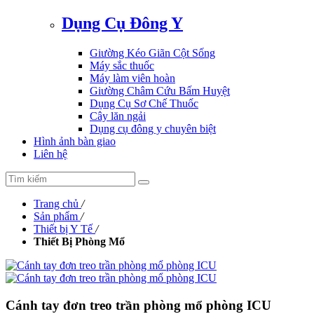
Dụng Cụ Đông Y
Giường Kéo Giãn Cột Sống
Máy sắc thuốc
Máy làm viên hoàn
Giường Châm Cứu Bấm Huyệt
Dụng Cụ Sơ Chế Thuốc
Cây lăn ngải
Dụng cụ đông y chuyên biệt
Hình ảnh bàn giao
Liên hệ
Trang chủ
/
Sản phẩm
/
Thiết bị Y Tế
/
Thiết Bị Phòng Mổ
Cánh tay đơn treo trần phòng mổ phòng ICU