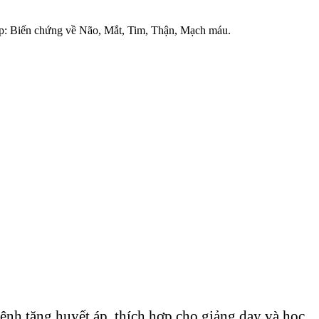
p: Biến chứng về Não, Mắt, Tim, Thận, Mạch máu.
bệnh tăng huyết áp, thích hợp cho giảng dạy và học