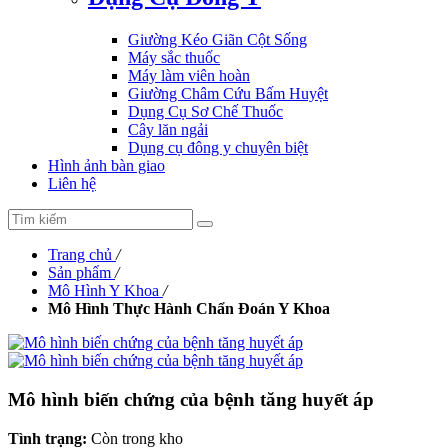
Giường Kéo Giãn Cột Sống
Máy sắc thuốc
Máy làm viên hoàn
Giường Châm Cứu Bấm Huyệt
Dụng Cụ Sơ Chế Thuốc
Cây lăn ngải
Dụng cụ đông y chuyên biệt
Hình ảnh bàn giao
Liên hệ
Trang chủ
/
Sản phẩm
/
Mô Hình Y Khoa
/
Mô Hình Thực Hành Chẩn Đoán Y Khoa
Mô hình biến chứng của bệnh tăng huyết áp
Tình trạng:
Còn trong kho