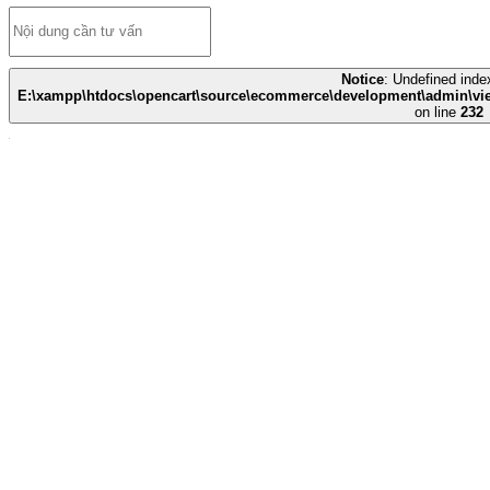
Notice
: Undefined index
E:\xampp\htdocs\opencart\source\ecommerce\development\admin\view
on line
232
CÔNG TY TNHH THIẾT BỊ Y TẾ HUÊ LỢI
- Số đăng ký Kinh Doanh: 0700786967
- Trụ sở chính: Quốc lộ 1A - Xã Liêm Hà - Tỉnh Ninh Bình
- ĐĐKD tại HÀ NỘI: Số 135 Louis I - LK51, Khu đô thị mới
Hoàng Văn Thụ - Phường Hoàng Mai
- ĐĐKD tại ĐÀ NẴNG: Số 12 - Đường Nại Hiên Đông 5 -
Phường Sơn Trà
- ĐĐKD tại TP.HCM: Số 449/55 - Đường Trường Chinh - Phường
Tân Bình
- Điện thoại:
0941.739.678
- Website:
https://ytehueloi.com.vn/