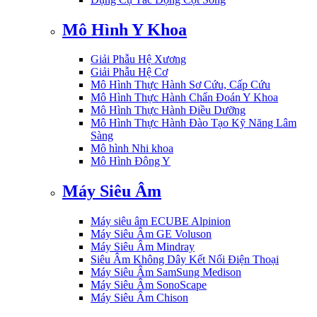
Mô Hình Y Khoa
Giải Phẫu Hệ Xương
Giải Phẫu Hệ Cơ
Mô Hình Thực Hành Sơ Cứu, Cấp Cứu
Mô Hình Thực Hành Chẩn Đoán Y Khoa
Mô Hình Thực Hành Điều Dưỡng
Mô Hình Thực Hành Đào Tạo Kỹ Năng Lâm
Sàng
Mô hình Nhi khoa
Mô Hình Đông Y
Máy Siêu Âm
Máy siêu âm ECUBE Alpinion
Máy Siêu Âm GE Voluson
Máy Siêu Âm Mindray
Siêu Âm Không Dây Kết Nối Điện Thoại
Máy Siêu Âm SamSung Medison
Máy Siêu Âm SonoScape
Máy Siêu Âm Chison