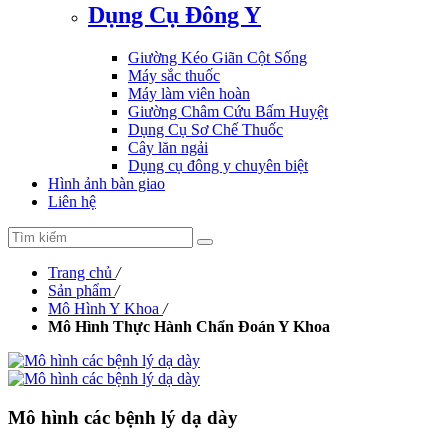
Dụng Cụ Đông Y
Giường Kéo Giãn Cột Sống
Máy sắc thuốc
Máy làm viên hoàn
Giường Châm Cứu Bấm Huyệt
Dụng Cụ Sơ Chế Thuốc
Cây lăn ngải
Dụng cụ đông y chuyên biệt
Hình ảnh bàn giao
Liên hệ
Trang chủ
/
Sản phẩm
/
Mô Hình Y Khoa
/
Mô Hình Thực Hành Chẩn Đoán Y Khoa
Mô hình các bệnh lý dạ dày