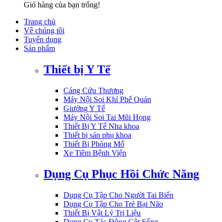
Giỏ hàng của bạn trống!
Trang chủ
Về chúng tôi
Tuyển dụng
Sản phẩm
Thiết bị Y Tế
Cáng Cứu Thương
Máy Nội Soi Khí Phế Quản
Giường Y Tế
Máy Nội Soi Tai Mũi Họng
Thiết Bị Y Tế Nha khoa
Thiết bị sản phụ khoa
Thiết Bị Phòng Mổ
Xe Tiêm Bệnh Viện
Dụng Cụ Phục Hồi Chức Năng
Dụng Cụ Tập Cho Người Tai Biến
Dụng Cụ Tập Cho Trẻ Bại Não
Thiết Bị Vật Lý Trị Liệu
Dụng Cụ Tác Động Cột Sống