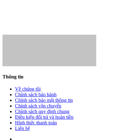
- Gmail:
trungbinhhn@gmail.com
- Giám đốc:
Hoàng Minh Lợi
Thông tin
Về chúng tôi
Chính sách bảo hành
Chính sách bảo mật thông tin
Chính sách vận chuyển
Chính sách quy định chung
Điều kiện đổi trả và hoàn tiền
Hình thức thanh toán
Liên hệ