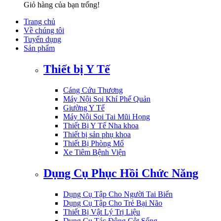
Giỏ hàng của bạn trống!
Trang chủ
Về chúng tôi
Tuyển dụng
Sản phẩm
Thiết bị Y Tế
Cáng Cứu Thương
Máy Nội Soi Khí Phế Quản
Giường Y Tế
Máy Nội Soi Tai Mũi Họng
Thiết Bị Y Tế Nha khoa
Thiết bị sản phụ khoa
Thiết Bị Phòng Mổ
Xe Tiêm Bệnh Viện
Dụng Cụ Phục Hồi Chức Năng
Dụng Cụ Tập Cho Người Tai Biến
Dụng Cụ Tập Cho Trẻ Bại Não
Thiết Bị Vật Lý Trị Liệu
Dụng Cụ Tác Động Cột Sống