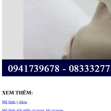
XEM THÊM:
Mô hình y khoa
Mô hình giải phẫu cơ quan, hệ cơ quan