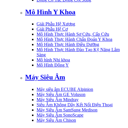
Mô Hình Y Khoa
Giải Phẫu Hệ Xương
Giải Phẫu Hệ Cơ
Mô Hình Thực Hành Sơ Cứu, Cấp Cứu
Mô Hình Thực Hành Chẩn Đoán Y Khoa
Mô Hình Thực Hành Điều Dưỡng
Mô Hình Thực Hành Đào Tạo Kỹ Năng Lâm
Sàng
Mô hình Nhi khoa
Mô Hình Đông Y
Máy Siêu Âm
Máy siêu âm ECUBE Alpinion
Máy Siêu Âm GE Voluson
Máy Siêu Âm Mindray
Siêu Âm Không Dây Kết Nối Điện Thoại
Máy Siêu Âm SamSung Medison
Máy Siêu Âm SonoScape
Máy Siêu Âm Chison