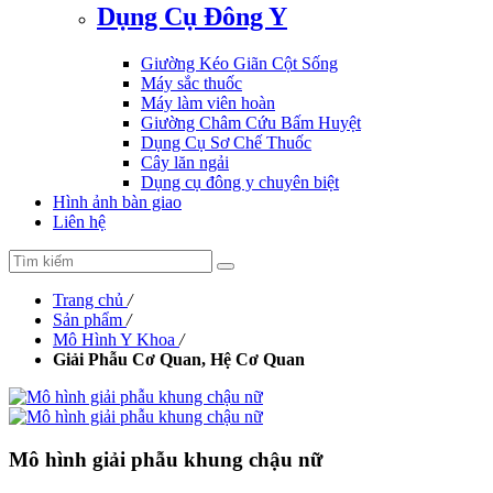
Dụng Cụ Đông Y
Giường Kéo Giãn Cột Sống
Máy sắc thuốc
Máy làm viên hoàn
Giường Châm Cứu Bấm Huyệt
Dụng Cụ Sơ Chế Thuốc
Cây lăn ngải
Dụng cụ đông y chuyên biệt
Hình ảnh bàn giao
Liên hệ
Trang chủ
/
Sản phẩm
/
Mô Hình Y Khoa
/
Giải Phẫu Cơ Quan, Hệ Cơ Quan
Mô hình giải phẫu khung chậu nữ