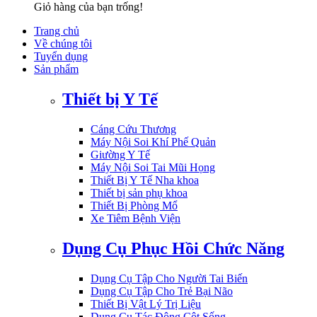
Giỏ hàng của bạn trống!
Trang chủ
Về chúng tôi
Tuyển dụng
Sản phẩm
Thiết bị Y Tế
Cáng Cứu Thương
Máy Nội Soi Khí Phế Quản
Giường Y Tế
Máy Nội Soi Tai Mũi Họng
Thiết Bị Y Tế Nha khoa
Thiết bị sản phụ khoa
Thiết Bị Phòng Mổ
Xe Tiêm Bệnh Viện
Dụng Cụ Phục Hồi Chức Năng
Dụng Cụ Tập Cho Người Tai Biến
Dụng Cụ Tập Cho Trẻ Bại Não
Thiết Bị Vật Lý Trị Liệu
Dụng Cụ Tác Động Cột Sống