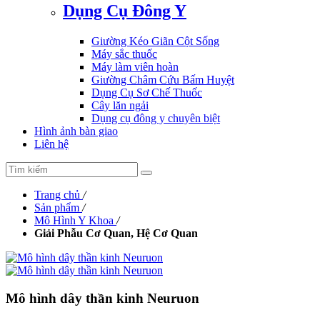
Dụng Cụ Đông Y
Giường Kéo Giãn Cột Sống
Máy sắc thuốc
Máy làm viên hoàn
Giường Châm Cứu Bấm Huyệt
Dụng Cụ Sơ Chế Thuốc
Cây lăn ngải
Dụng cụ đông y chuyên biệt
Hình ảnh bàn giao
Liên hệ
Trang chủ
/
Sản phẩm
/
Mô Hình Y Khoa
/
Giải Phẫu Cơ Quan, Hệ Cơ Quan
Mô hình dây thần kinh Neuruon