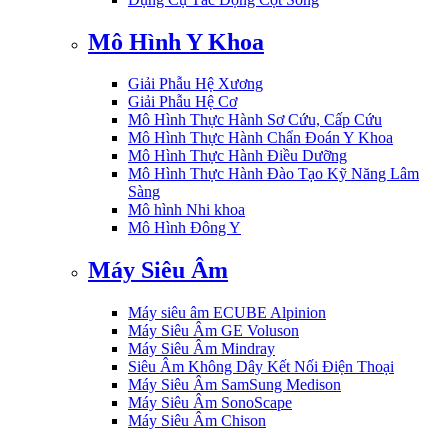
Mô Hình Y Khoa
Giải Phẫu Hệ Xương
Giải Phẫu Hệ Cơ
Mô Hình Thực Hành Sơ Cứu, Cấp Cứu
Mô Hình Thực Hành Chẩn Đoán Y Khoa
Mô Hình Thực Hành Điều Dưỡng
Mô Hình Thực Hành Đào Tạo Kỹ Năng Lâm
Sàng
Mô hình Nhi khoa
Mô Hình Đông Y
Máy Siêu Âm
Máy siêu âm ECUBE Alpinion
Máy Siêu Âm GE Voluson
Máy Siêu Âm Mindray
Siêu Âm Không Dây Kết Nối Điện Thoại
Máy Siêu Âm SamSung Medison
Máy Siêu Âm SonoScape
Máy Siêu Âm Chison